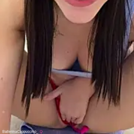
BallerinaCappuccino_