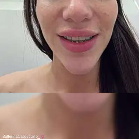
BallerinaCappuccino_