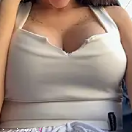
BallerinaCappuccino_