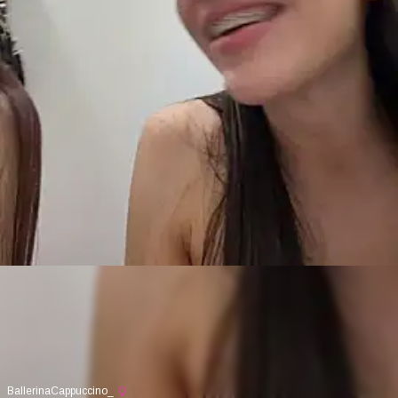
BallerinaCappuccino_