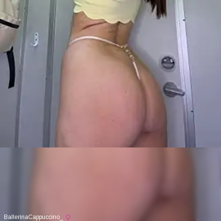
BallerinaCappuccino_