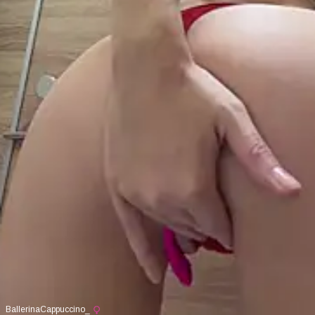
BallerinaCappuccino_