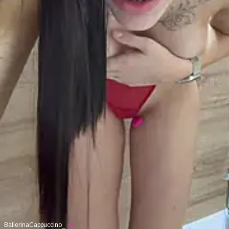
BallerinaCappuccino_