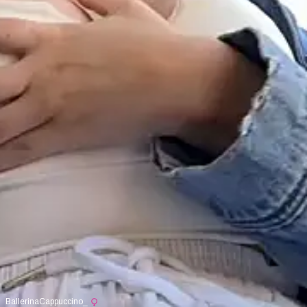
BallerinaCappuccino_